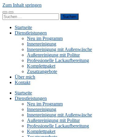
Zum Inhalt springen
Mobile-
Suchfeld
Suchen
Menü
ein-/ausblenden
nach:
ein-/ausblenden
Startseite
Dienstleistungen
Neu im Programm
Innenreinigung
Innenreinigung mit Außenwäsche
Außenreinigung mit Politur
Professionelle Lackaufbereitung
Komplettpaket
Zusatzangebote
Über mich
Kontakt
Startseite
Dienstleistungen
Neu im Programm
Innenreinigung
Innenreinigung mit Außenwäsche
Außenreinigung mit Politur
Professionelle Lackaufbereitung
Komplettpaket
Zusatzangebote