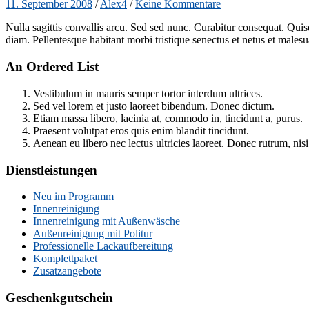
11. September 2008
/
Alex4
/
Keine Kommentare
Nulla sagittis convallis arcu. Sed sed nunc. Curabitur consequat. Quisq
diam. Pellentesque habitant morbi tristique senectus et netus et males
An Ordered List
Vestibulum in mauris semper tortor interdum ultrices.
Sed vel lorem et justo laoreet bibendum. Donec dictum.
Etiam massa libero, lacinia at, commodo in, tincidunt a, purus.
Praesent volutpat eros quis enim blandit tincidunt.
Aenean eu libero nec lectus ultricies laoreet. Donec rutrum, nisi 
Dienstleistungen
Neu im Programm
Innenreinigung
Innenreinigung mit Außenwäsche
Außenreinigung mit Politur
Professionelle Lackaufbereitung
Komplettpaket
Zusatzangebote
Geschenkgutschein