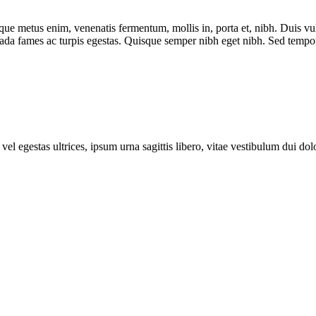
ue metus enim, venenatis fermentum, mollis in, porta et, nibh. Duis vulpu
uada fames ac turpis egestas. Quisque semper nibh eget nibh. Sed tempor
vel egestas ultrices, ipsum urna sagittis libero, vitae vestibulum dui dolo