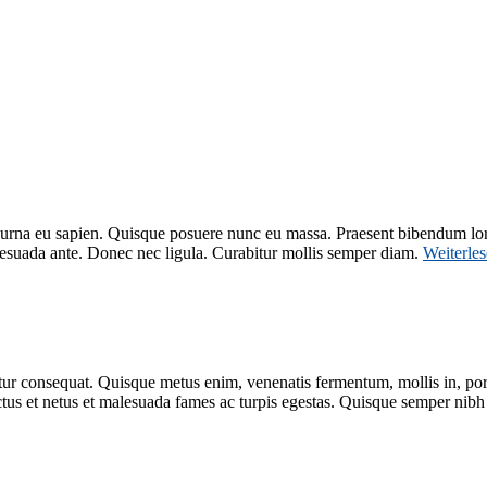
nd urna eu sapien. Quisque posuere nunc eu massa. Praesent bibendum lo
esuada ante. Donec nec ligula. Curabitur mollis semper diam.
Weiterle
tur consequat. Quisque metus enim, venenatis fermentum, mollis in, porta 
ctus et netus et malesuada fames ac turpis egestas. Quisque semper nibh