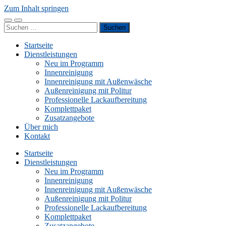
Zum Inhalt springen
Mobile-
Suchfeld
Suchen
Menü
ein-/ausblenden
nach:
ein-/ausblenden
Startseite
Dienstleistungen
Neu im Programm
Innenreinigung
Innenreinigung mit Außenwäsche
Außenreinigung mit Politur
Professionelle Lackaufbereitung
Komplettpaket
Zusatzangebote
Über mich
Kontakt
Startseite
Dienstleistungen
Neu im Programm
Innenreinigung
Innenreinigung mit Außenwäsche
Außenreinigung mit Politur
Professionelle Lackaufbereitung
Komplettpaket
Zusatzangebote