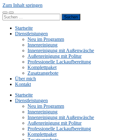
Zum Inhalt springen
Mobile-
Suchfeld
Suchen
Menü
ein-/ausblenden
nach:
ein-/ausblenden
Startseite
Dienstleistungen
Neu im Programm
Innenreinigung
Innenreinigung mit Außenwäsche
Außenreinigung mit Politur
Professionelle Lackaufbereitung
Komplettpaket
Zusatzangebote
Über mich
Kontakt
Startseite
Dienstleistungen
Neu im Programm
Innenreinigung
Innenreinigung mit Außenwäsche
Außenreinigung mit Politur
Professionelle Lackaufbereitung
Komplettpaket
Zusatzangebote