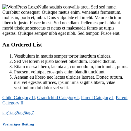
Nulla sagittis convallis arcu. Sed sed nunc.
Curabitur consequat. Quisque metus enim, venenatis fermentum,
mollis in, porta et, nibh. Duis vulputate elit in elit. Mauris dictum
libero id justo. Fusce in est. Sed nec diam. Pellentesque habitant
morbi tristique senectus et netus et malesuada fames ac turpis
egestas. Quisque semper nibh eget nibh. Sed tempor. Fusce erat.
An Ordered List
Vestibulum in mauris semper tortor interdum ultrices.
Sed vel lorem et justo laoreet bibendum. Donec dictum.
Etiam massa libero, lacinia at, commodo in, tincidunt a, purus.
Praesent volutpat eros quis enim blandit tincidunt.
Aenean eu libero nec lectus ultricies laoreet. Donec rutrum,
nisi vel egestas ultrices, ipsum urna sagittis libero, vitae
vestibulum dui dolor vel velit.
Child Category II
,
Grandchild Category I
,
Parent Category I
,
Parent
Category II
tag1
tag2
tag5
tag7
Vorheriger Beitrag