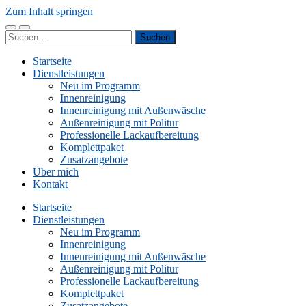
Zum Inhalt springen
Mobile-
Suchfeld
Suchen
Menü
ein-/ausblenden
nach:
ein-/ausblenden
Startseite
Dienstleistungen
Neu im Programm
Innenreinigung
Innenreinigung mit Außenwäsche
Außenreinigung mit Politur
Professionelle Lackaufbereitung
Komplettpaket
Zusatzangebote
Über mich
Kontakt
Startseite
Dienstleistungen
Neu im Programm
Innenreinigung
Innenreinigung mit Außenwäsche
Außenreinigung mit Politur
Professionelle Lackaufbereitung
Komplettpaket
Zusatzangebote